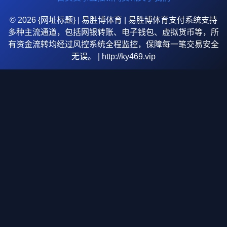
© 2026 {网址标题} | 易胜博体育 | 易胜博体育支付系统支持
多种主流通道，包括网银转账、电子钱包、虚拟货币等，所
有资金流转均经过风控系统全程监控，保障每一笔交易安全
无误。 | http://ky469.vip